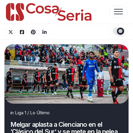
Skip
to
content
in
Liga 1
/
Lo Último
Melgar aplasta a Cienciano en el
‘Clásico del Sur’ y se mete en la pelea