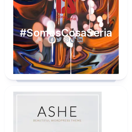
#SomosCosaSeria
Facebook
Twitter
Instagram
TikTok
LinkedIn