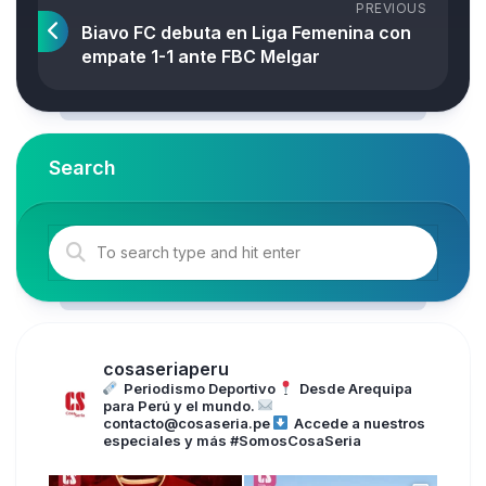
PREVIOUS
Biavo FC debuta en Liga Femenina con
empate 1-1 ante FBC Melgar
Search
cosaseriaperu
Periodismo Deportivo
Desde Arequipa
para Perú y el mundo.
contacto@cosaseria.pe
Accede a nuestros
especiales y más
#SomosCosaSeria