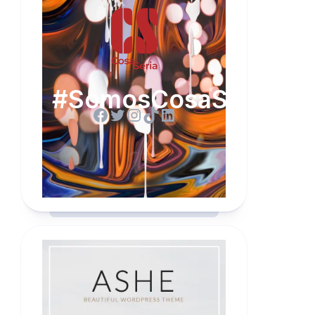
#SomosCosaSeria
Facebook
Twitter
Instagram
TikTok
LinkedIn