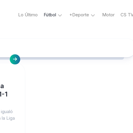
Lo Último
Fútbol
+Deporte
Motor
CS T
La
Voley
Bicolor
Tenis
Liga
Boxeo
1
MMA
Ciclismo
Liga
2
Golf
ga
Copa
Perú
1-1
Copa
Libertadores
 igualó
 la Liga
Copa
Sudamericana