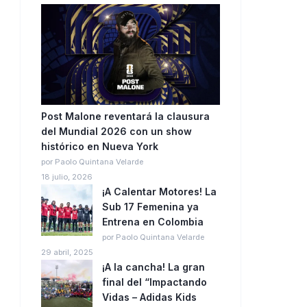
Post Malone reventará la clausura
del Mundial 2026 con un show
histórico en Nueva York
por Paolo Quintana Velarde
18 julio, 2026
¡A Calentar Motores! La
Sub 17 Femenina ya
Entrena en Colombia
por Paolo Quintana Velarde
29 abril, 2025
¡A la cancha! La gran
final del “Impactando
Vidas – Adidas Kids