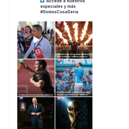
Accede a nuestros
especiales y más
#SomosCosaSeria