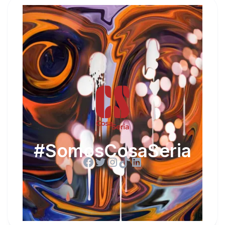
#SomosCosaSeria
Facebook
Twitter
Instagram
TikTok
LinkedIn