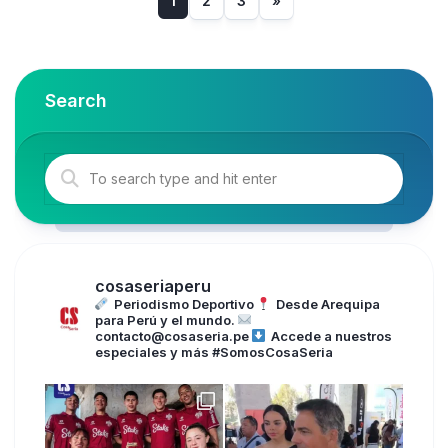
1
2
3
»
Search
cosaseriaperu
Periodismo Deportivo
Desde Arequipa
para Perú y el mundo.
contacto@cosaseria.pe
Accede a nuestros
especiales y más
#SomosCosaSeria