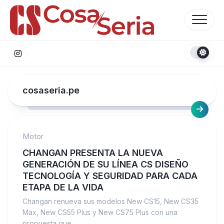
Skip
to
content
cosaseria.pe
Motor
CHANGAN PRESENTA LA NUEVA
GENERACIÓN DE SU LÍNEA CS DISEÑO
TECNOLOGÍA Y SEGURIDAD PARA CADA
ETAPA DE LA VIDA
Changan renueva sus modelos New CS15, New CS35
Max, New CS55 Plus y New CS75 Plus con una
propuesta que...