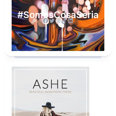
#SomosCosaSeria
Facebook
Twitter
Instagram
TikTok
LinkedIn