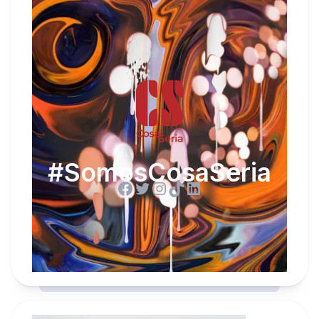
#SomosCosaSeria
Facebook
Twitter
Instagram
TikTok
LinkedIn