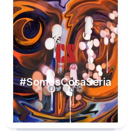
#SomosCosaSeria
Facebook
Twitter
Instagram
TikTok
LinkedIn