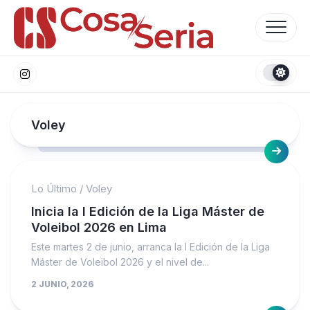
Skip
to
content
Voley
Lo Último
/
Voley
Inicia la I Edición de la Liga Máster de
Voleibol 2026 en Lima
Este martes 2 de junio, arranca la I Edición de la Liga
Máster de Voleibol 2026 y el nivel de...
2 JUNIO, 2026