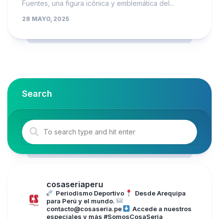
Fuentes, una figura icónica y emblemática del...
28 MAYO, 2025
Search
cosaseriaperu
Periodismo Deportivo
Desde Arequipa
para Perú y el mundo.
contacto@cosaseria.pe
Accede a nuestros
especiales y más
#SomosCosaSeria