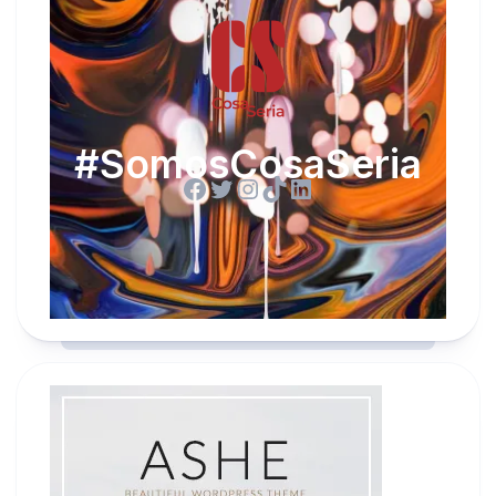
#SomosCosaSeria
Facebook
Twitter
Instagram
TikTok
LinkedIn