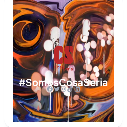
#SomosCosaSeria
Facebook
Twitter
Instagram
TikTok
LinkedIn