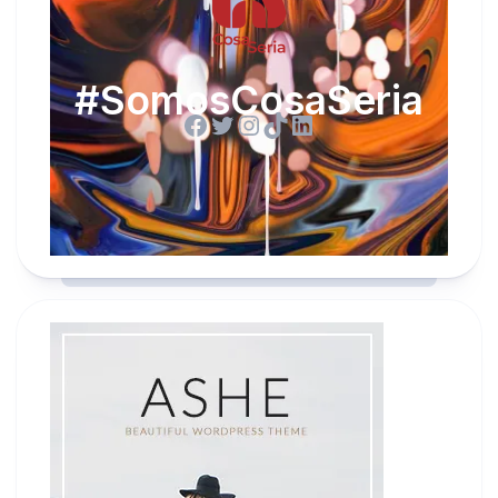
#SomosCosaSeria
Facebook
Twitter
Instagram
TikTok
LinkedIn