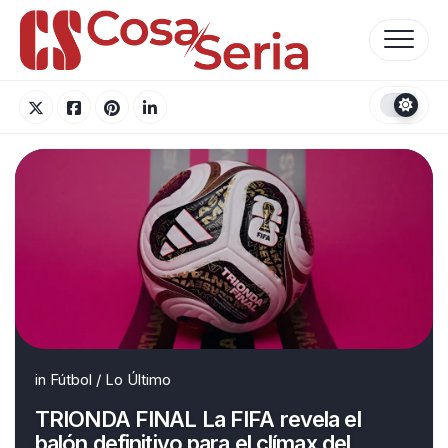
Skip
to
content
in
Fútbol
/
Lo Último
TRIONDA FINAL La FIFA revela el
balón definitivo para el clímax del