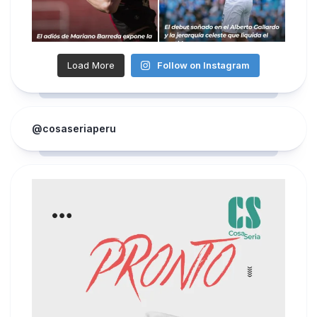
Load More
Follow on Instagram
@cosaseriaperu