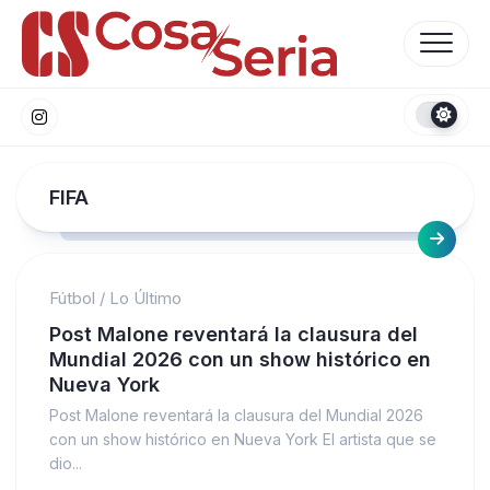
Skip
to
content
FIFA
Fútbol
/
Lo Último
Post Malone reventará la clausura del
Mundial 2026 con un show histórico en
Nueva York
Post Malone reventará la clausura del Mundial 2026
con un show histórico en Nueva York El artista que se
dio...