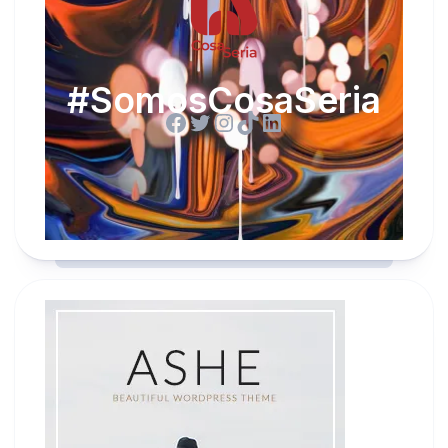
#SomosCosaSeria
Facebook
Twitter
Instagram
TikTok
LinkedIn