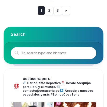
1
2
3
»
Search
cosaseriaperu
Periodismo Deportivo
Desde Arequipa
para Perú y el mundo.
contacto@cosaseria.pe
Accede a nuestros
especiales y más
#SomosCosaSeria