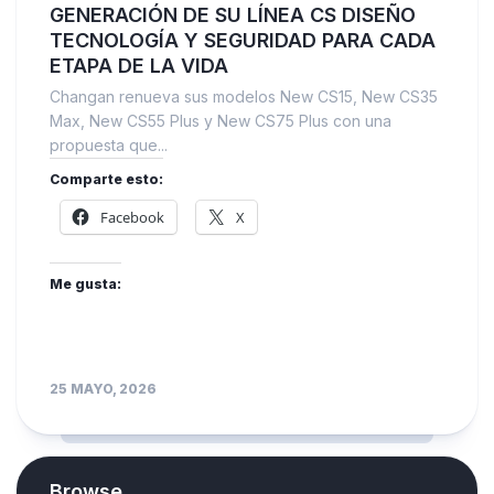
GENERACIÓN DE SU LÍNEA CS DISEÑO
TECNOLOGÍA Y SEGURIDAD PARA CADA
ETAPA DE LA VIDA
Changan renueva sus modelos New CS15, New CS35
Max, New CS55 Plus y New CS75 Plus con una
propuesta que...
Comparte esto:
Facebook
X
Me gusta:
25 MAYO, 2026
Browse