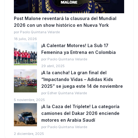
Post Malone reventará la clausura del Mundial
2026 con un show histórico en Nueva York
por Paolo Quintana Velarde
18 julio, 2026
¡A Calentar Motores! La Sub 17
Femenina ya Entrena en Colombia
por Paolo Quintana Velarde
29 abril, 2025
¡A la cancha! La gran final del
“Impactando Vidas – Adidas Kids
2025” se juega este 14 de noviembre
por Edher Quintana Velarde
5 noviembre, 2025
¡A la Caza del Triplete! La categoría
camiones del Dakar 2026 enciende
motores en Arabia Saudí
por Paolo Quintana Velarde
2 diciembre, 2025