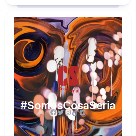
#SomosCosaSeria
Facebook
Twitter
Instagram
TikTok
LinkedIn