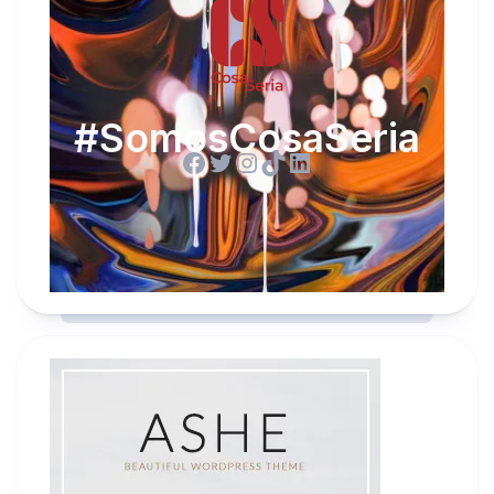
#SomosCosaSeria
Facebook
Twitter
Instagram
TikTok
LinkedIn