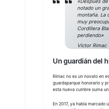
«Después de v
notado un gra
montaña. La 
muy preocupa
Cordillera B
perdiendo»
Víctor Rímac
Un guardián del h
Rímac no es un novato en es
guardaparque honorario y pr
esta nueva cumbre suma un ca
En 2017, ya había marcado u