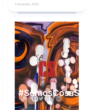
2 diciembre, 2025
#SomosCosaSeria
Facebook
Twitter
Instagram
TikTok
LinkedIn