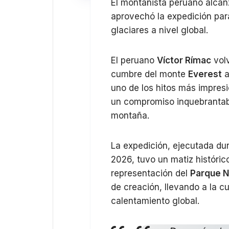
El montañista peruano alca
aprovechó la expedición para
glaciares a nivel global.
El peruano
Víctor Rímac
volv
cumbre del monte
Everest
a
uno de los hitos más impresi
un compromiso inquebrantabl
montaña.
La expedición, ejecutada du
2026, tuvo un matiz históric
representación del
Parque N
de creación, llevando a la 
calentamiento global.