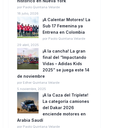
histórico en Nueva York
por Paolo Quintana Velarde
18 julio, 2026
¡A Calentar Motores! La
Sub 17 Femenina ya
Entrena en Colombia
por Paolo Quintana Velarde
29 abril, 2025
¡A la cancha! La gran
final del “Impactando
Vidas – Adidas Kids
2025” se juega este 14
de noviembre
por Edher Quintana Velarde
5 noviembre, 2025
¡A la Caza del Triplete!
La categoría camiones
del Dakar 2026
enciende motores en
Arabia Saudí
por Paolo Quintana Velarde