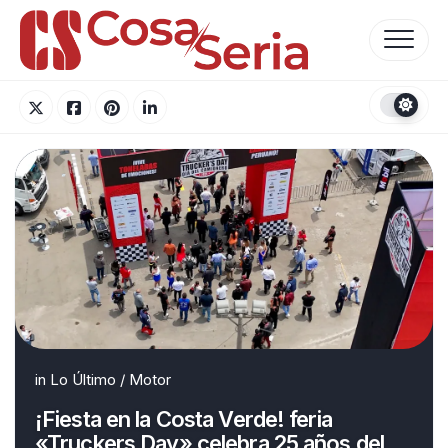
Skip
to
content
in
Lo Último
/
Motor
¡Fiesta en la Costa Verde! feria
«Truckers Day» celebra 25 años del