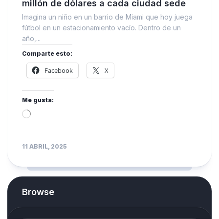
millón de dólares a cada ciudad sede
Imagina un niño en un barrio de Miami que hoy juega
fútbol en un estacionamiento vacío. Dentro de un
año,...
Comparte esto:
Facebook
X
Me gusta:
Loading…
11 ABRIL, 2025
Browse