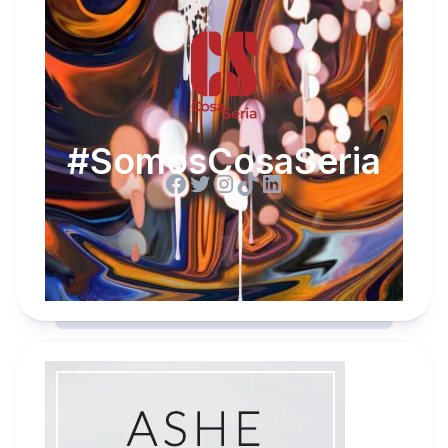
#SomosCosaSeria
Facebook
Twitter
Instagram
TikTok
LinkedIn