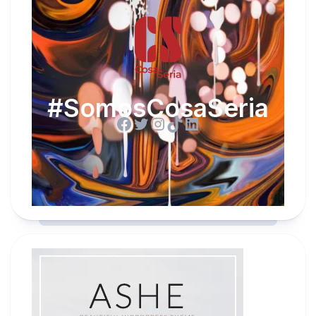
#SomosCosaSeria
Facebook
Twitter
Instagram
TikTok
LinkedIn