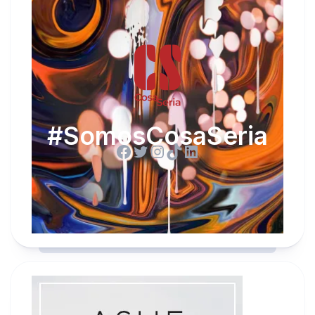
#SomosCosaSeria
Facebook
Twitter
Instagram
TikTok
LinkedIn