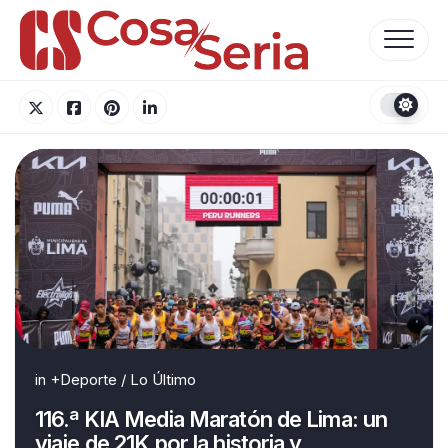
Skip
to
content
in
+Deporte
/
Lo Último
116.ª KIA Media Maratón de Lima: un
viaje de 21K por la historia y