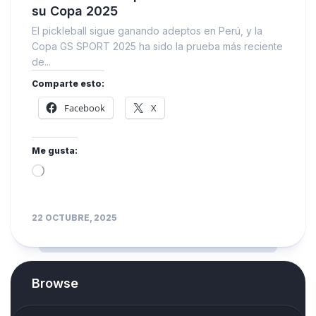
su Copa 2025
El pickleball sigue ganando adeptos en Perú, y la
Copa GS SPORT 2025 ha sido la prueba más reciente
de...
Comparte esto:
Facebook
X
Me gusta:
Loading…
22 OCTUBRE, 2025
Browse