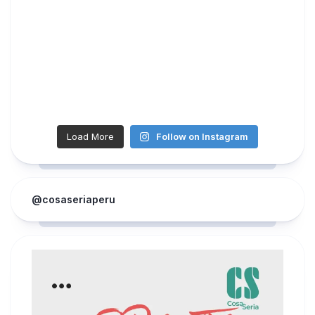
Load More
Follow on Instagram
@cosaseriaperu