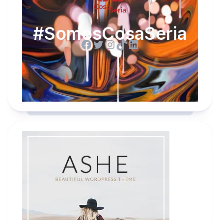
#SomosCosaSeria
Facebook
Twitter
Instagram
TikTok
LinkedIn