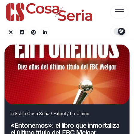
Skip
to
content
in
Estilo Cosa Seria
/
Fútbol
/
Lo Último
«Entonemos»: el libro que inmortaliza
el último título del FBC Melgar