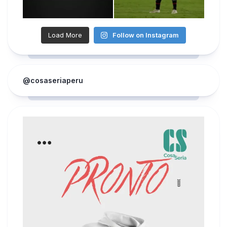
Load More
Follow on Instagram
@cosaseriaperu