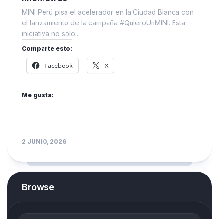
MINI Perú pisa el acelerador en la Ciudad Blanca con
el lanzamiento de la campaña #QuieroUnMINI. Esta
iniciativa no solo...
Comparte esto:
Facebook
X
Me gusta:
2 JUNIO, 2026
Browse