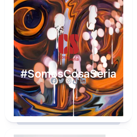
#SomosCosaSeria
Facebook
Twitter
Instagram
TikTok
LinkedIn