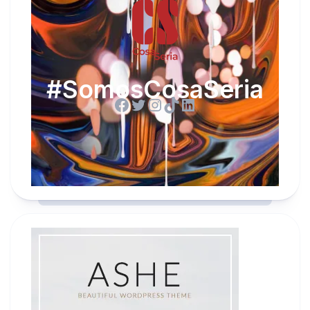
#SomosCosaSeria
Facebook
Twitter
Instagram
TikTok
LinkedIn