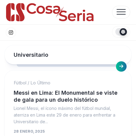
Skip
to
content
Universitario
Fútbol
/
Lo Último
Messi en Lima: El Monumental se viste
de gala para un duelo histórico
Lionel Messi, el ícono máximo del fútbol mundial,
aterriza en Lima este 29 de enero para enfrentar a
Universitario de...
28 ENERO, 2025