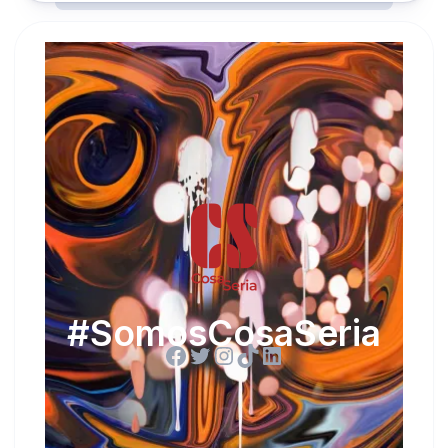
#SomosCosaSeria
Facebook
Twitter
Instagram
TikTok
LinkedIn