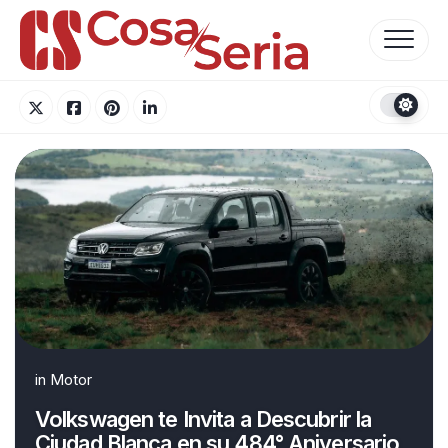
Skip
to
content
in
Motor
Volkswagen te Invita a Descubrir la
Ciudad Blanca en su 484° Aniversario