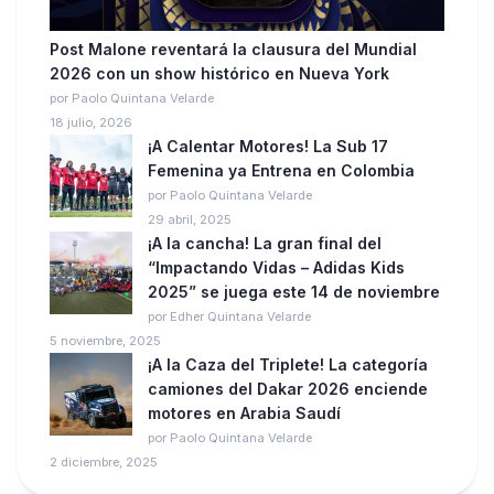
Post Malone reventará la clausura del Mundial
2026 con un show histórico en Nueva York
por Paolo Quintana Velarde
18 julio, 2026
¡A Calentar Motores! La Sub 17
Femenina ya Entrena en Colombia
por Paolo Quintana Velarde
29 abril, 2025
¡A la cancha! La gran final del
“Impactando Vidas – Adidas Kids
2025” se juega este 14 de noviembre
por Edher Quintana Velarde
5 noviembre, 2025
¡A la Caza del Triplete! La categoría
camiones del Dakar 2026 enciende
motores en Arabia Saudí
por Paolo Quintana Velarde
2 diciembre, 2025