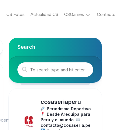
V
CS Fotos
Actualidad CS
CSGames
Contacto
eSports
Search
cosaseriaperu
Periodismo Deportivo
Desde Arequipa para
scent had
Perú y el mundo.
contacto@cosaseria.pe