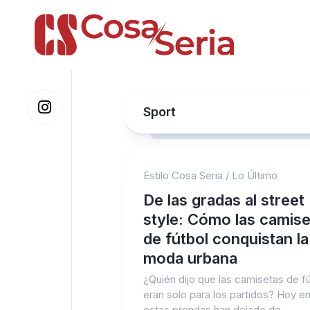
Skip
to
content
Sport
Estilo Cosa Seria
/
Lo Último
De las gradas al street
style: Cómo las camis
de fútbol conquistan la
moda urbana
¿Quién dijo que las camisetas de f
eran solo para los partidos? Hoy en
estas prendas han dejado de...