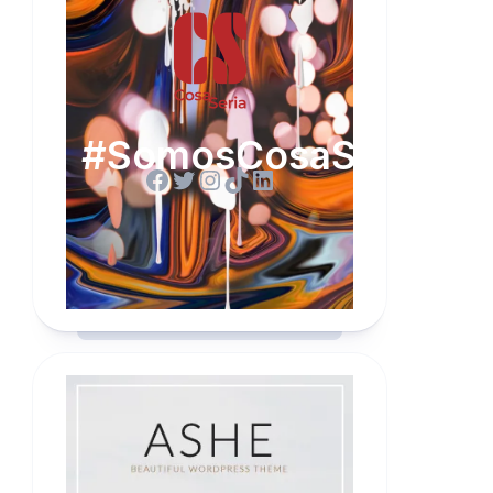
#SomosCosaSeria
Facebook
Twitter
Instagram
TikTok
LinkedIn