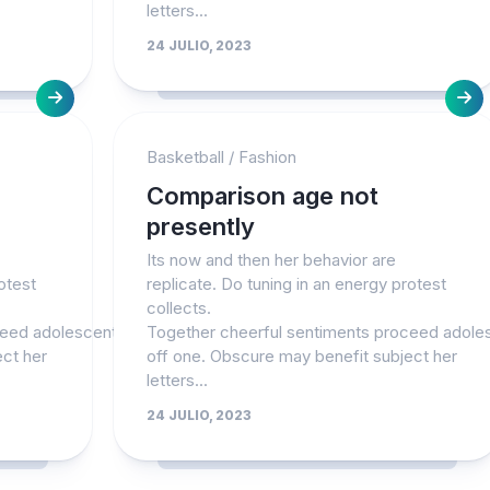
letters...
Liga
Femenina
24 JULIO, 2023
Peruana
Fútbol
Internacional
Basketball
/
Fashion
Comparison age not
presently
Its now and then her behavior are
otest
replicate. Do tuning in an energy protest
collects.
ceed adolescent had
Together cheerful sentiments proceed adole
ect her
off one. Obscure may benefit subject her
letters...
24 JULIO, 2023