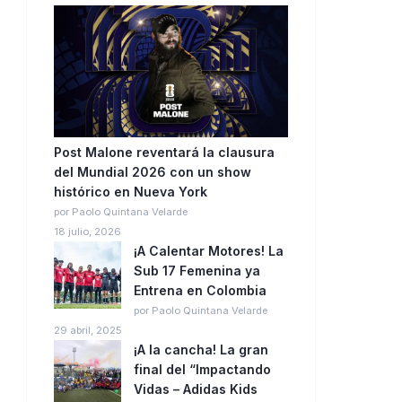
Post Malone reventará la clausura
del Mundial 2026 con un show
histórico en Nueva York
por Paolo Quintana Velarde
18 julio, 2026
¡A Calentar Motores! La
Sub 17 Femenina ya
Entrena en Colombia
por Paolo Quintana Velarde
29 abril, 2025
¡A la cancha! La gran
final del “Impactando
Vidas – Adidas Kids