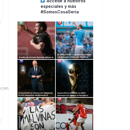
Accede a nuestros
especiales y más
#SomosCosaSeria
scent had