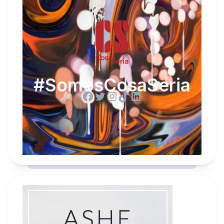
#SomosCosaSeria
Facebook
Twitter
Instagram
TikTok
LinkedIn