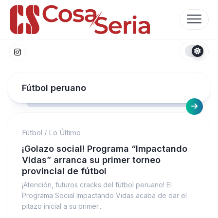
Skip
to
content
Fútbol peruano
Fútbol
/
Lo Último
¡Golazo social! Programa “Impactando
Vidas” arranca su primer torneo
provincial de fútbol
¡Atención, futuros cracks del fútbol peruano! El
Programa Social Impactando Vidas acaba de dar el
pitazo inicial a su primer...