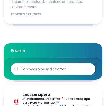
id sem. Proin metus dui, eleifend id mollis quis,
pulvinar in metus....
17 DICIEMBRE, 2023
Search
cosaseriaperu
Periodismo Deportivo
Desde Arequipa
para Perú y el mundo.