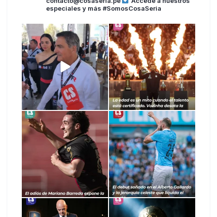
contacto@cosaseria.pe
Accede a nuestros
especiales y más
#SomosCosaSeria