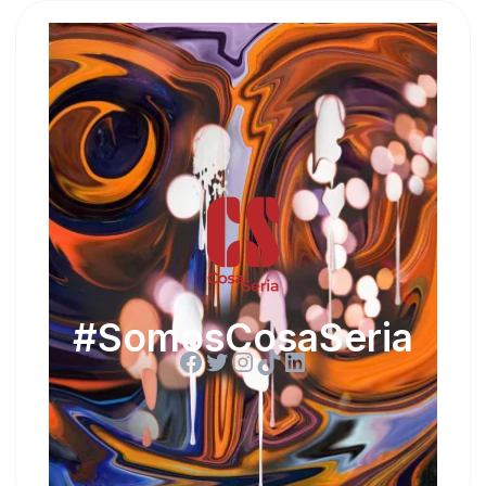
#SomosCosaSeria
Facebook
Twitter
Instagram
TikTok
LinkedIn