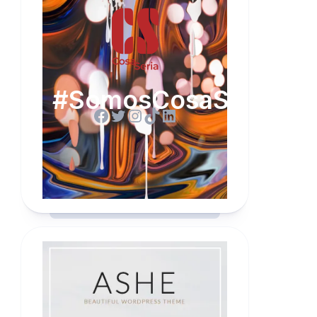
#SomosCosaSeria
Facebook
Twitter
Instagram
TikTok
LinkedIn