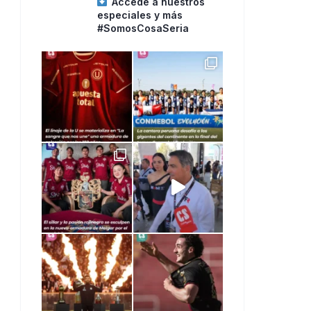
Accede a nuestros
especiales y más
#SomosCosaSeria