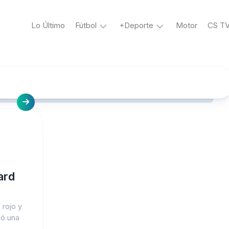
Lo Último
Fútbol
+Deporte
Motor
CS T
La
Voley
Bicolor
Tenis
Liga
Boxeo
1
MMA
Ciclismo
Liga
2
Golf
Copa
Perú
ard
Copa
Libertadores
 rojo y
Copa
mó una
Sudamericana