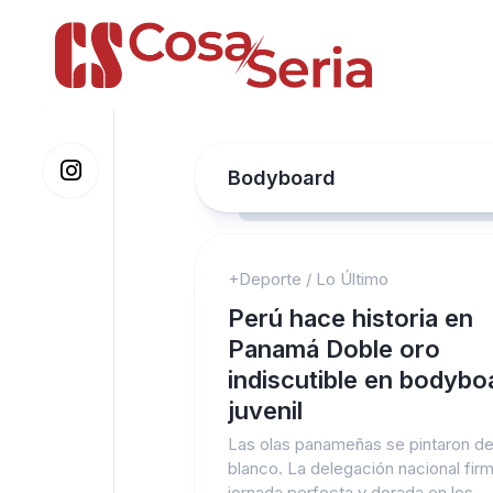
Skip
to
content
Bodyboard
+Deporte
/
Lo Último
Perú hace historia en
Panamá Doble oro
indiscutible en bodybo
juvenil
Las olas panameñas se pintaron de
blanco. La delegación nacional fir
jornada perfecta y dorada en los...