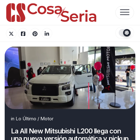
Skip
to
content
in
Lo Último
/
Motor
La All New Mitsubishi L200 llega con
una nueva versión automática y pickup