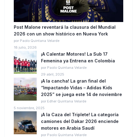
Post Malone reventará la clausura del Mundial
2026 con un show histórico en Nueva York
por Paolo Quintana Velarde
18 julio, 2026
¡A Calentar Motores! La Sub 17
Femenina ya Entrena en Colombia
por Paolo Quintana Velarde
29 abril, 2025
¡A la cancha! La gran final del
“Impactando Vidas – Adidas Kids
2025” se juega este 14 de noviembre
por Edher Quintana Velarde
5 noviembre, 2025
¡A la Caza del Triplete! La categoría
camiones del Dakar 2026 enciende
motores en Arabia Saudí
por Paolo Quintana Velarde