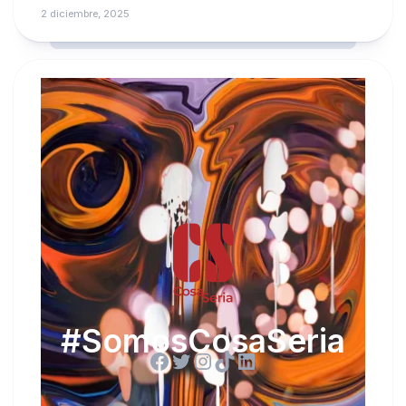
2 diciembre, 2025
#SomosCosaSeria
Facebook
Twitter
Instagram
TikTok
LinkedIn