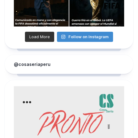
Load More
Follow on Instagram
@cosaseriaperu