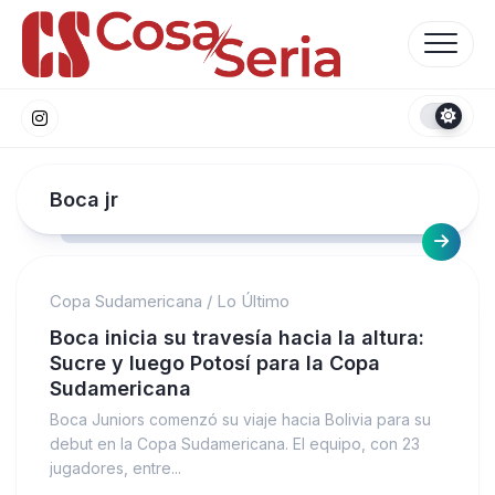
Skip
to
content
Boca jr
Copa Sudamericana
/
Lo Último
Boca inicia su travesía hacia la altura:
Sucre y luego Potosí para la Copa
Sudamericana
Boca Juniors comenzó su viaje hacia Bolivia para su
debut en la Copa Sudamericana. El equipo, con 23
jugadores, entre...