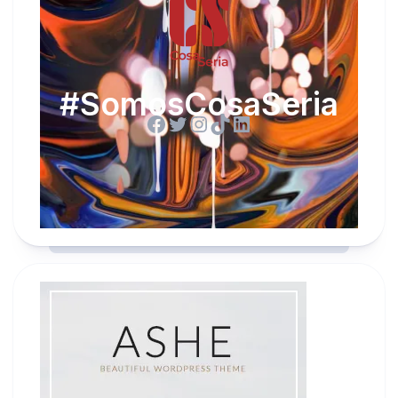
#SomosCosaSeria
Facebook
Twitter
Instagram
TikTok
LinkedIn