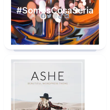
#SomosCosaSeria
Facebook
Twitter
Instagram
TikTok
LinkedIn