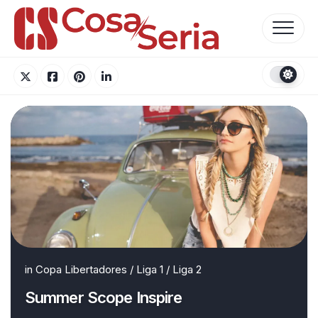
Skip
to
content
in
Copa Libertadores
/
Liga 1
/
Liga 2
Summer Scope Inspire