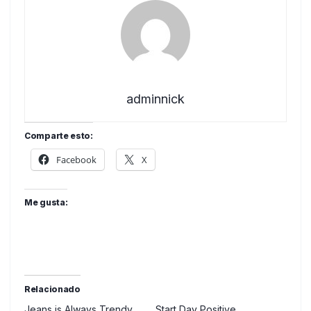
adminnick
Comparte esto:
Facebook
X
Me gusta:
Relacionado
Jeans is Always Trendy
Start Day Positive