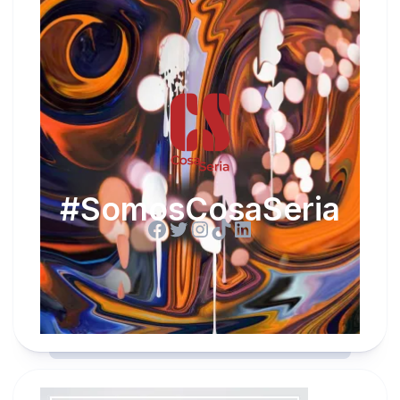
#SomosCosaSeria
Facebook
Twitter
Instagram
TikTok
LinkedIn