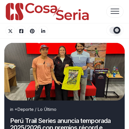
Skip
to
content
in
+Deporte
/
Lo Último
Perú Trail Series anuncia temporada
2025/2026 con premios récord e