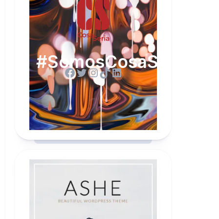
#SomosCosaSeria
Facebook
Twitter
Instagram
TikTok
LinkedIn