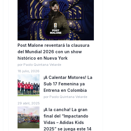
Post Malone reventará la clausura
del Mundial 2026 con un show
histórico en Nueva York
por Paolo Quintana Velarde
18 julio, 2026
¡A Calentar Motores! La
Sub 17 Femenina ya
Entrena en Colombia
por Paolo Quintana Velarde
29 abril, 2025
¡A la cancha! La gran
final del “Impactando
Vidas – Adidas Kids
2025” se juega este 14