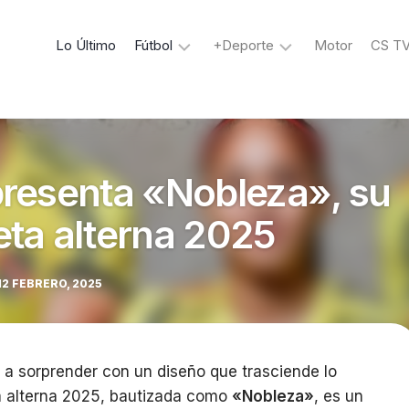
Lo Último
Fútbol
+Deporte
Motor
CS T
La
Voley
Bicolor
Tenis
Liga
Boxeo
resenta «Nobleza», su
1
MMA
Ciclismo
Liga
ta alterna 2025
2
Golf
Copa
12 FEBRERO, 2025
Perú
Copa
Libertadores
a sorprender con un diseño que trasciende lo
Copa
Sudamericana
a alterna 2025, bautizada como
«Nobleza»
, es un