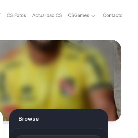
V
CS Fotos
Actualidad CS
CSGames
Contacto
eSports
Browse