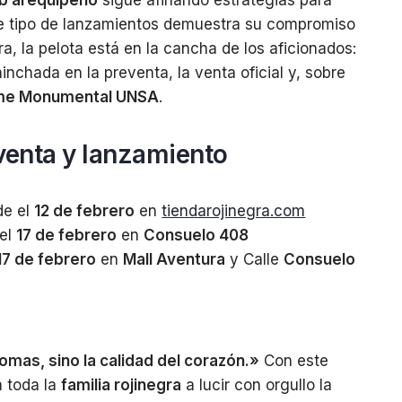
ub arequipeño
sigue afinando estrategias para
ste tipo de lanzamientos demuestra su compromiso
ra, la pelota está en la cancha de los aficionados:
chada en la preventa, la venta oficial y, sobre
me Monumental UNSA
.
eventa y lanzamiento
e el
12 de febrero
en
tiendarojinegra.com
el
17 de febrero
en
Consuelo 408
17 de febrero
en
Mall Aventura
y Calle
Consuelo
mas, sino la calidad del corazón.»
Con este
a toda la
familia rojinegra
a lucir con orgullo la