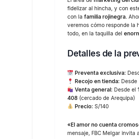
El área de
marketing del cl
fidelizar al hincha, y con e
con la
familia rojinegra
. Aho
veremos cómo responde la hin
todo, en la taquilla del
enor
Detalles de la pr
Preventa exclusiva:
Desd
Recojo en tienda:
Desde 
Venta general:
Desde el
408
(cercado de Arequipa)
Precio:
S/140
«El amor no cuenta cromoso
mensaje, FBC Melgar invita 