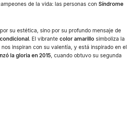
campeones de la vida: las personas con
Síndrome
Liga
Femenina
Peruana
por su estética, sino por su profundo mensaje de
Fútbol
Internacional
ncondicional
. El vibrante
color amarillo
simboliza la
nos inspiran con su valentía, y está inspirado en el
nzó la gloria en 2015
, cuando obtuvo su segunda