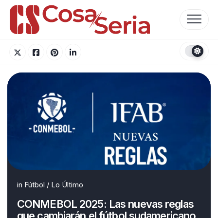
Skip
to
content
in
Fútbol
/
Lo Último
CONMEBOL 2025: Las nuevas reglas
que cambiarán el fútbol sudamericano