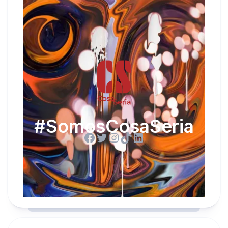
#SomosCosaSeria
Facebook
Twitter
Instagram
TikTok
LinkedIn