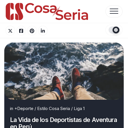
Skip
to
content
in
+Deporte
/
Estilo Cosa Seria
/
Liga 1
La Vida de los Deportistas de Aventura
en Perú