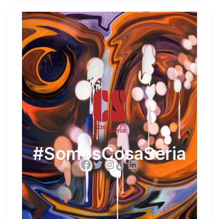
#SomosCosaSeria
Facebook
Twitter
Instagram
TikTok
LinkedIn