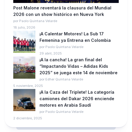
Post Malone reventará la clausura del Mundial
2026 con un show histórico en Nueva York
por Paolo Quintana Velarde
18 julio, 2026
¡A Calentar Motores! La Sub 17
Femenina ya Entrena en Colombia
por Paolo Quintana Velarde
29 abril, 2025
¡A la cancha! La gran final del
“Impactando Vidas – Adidas Kids
2025” se juega este 14 de noviembre
por Edher Quintana Velarde
5 noviembre, 2025
¡A la Caza del Triplete! La categoría
camiones del Dakar 2026 enciende
motores en Arabia Saudí
por Paolo Quintana Velarde
2 diciembre, 2025