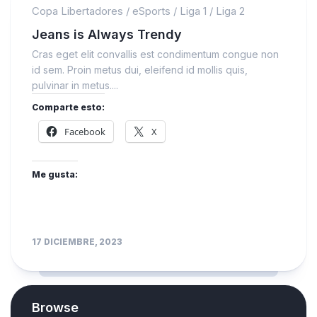
Copa Libertadores
/
eSports
/
Liga 1
/
Liga 2
Jeans is Always Trendy
Cras eget elit convallis est condimentum congue non
id sem. Proin metus dui, eleifend id mollis quis,
pulvinar in metus....
Comparte esto:
Facebook
X
Me gusta:
17 DICIEMBRE, 2023
Browse