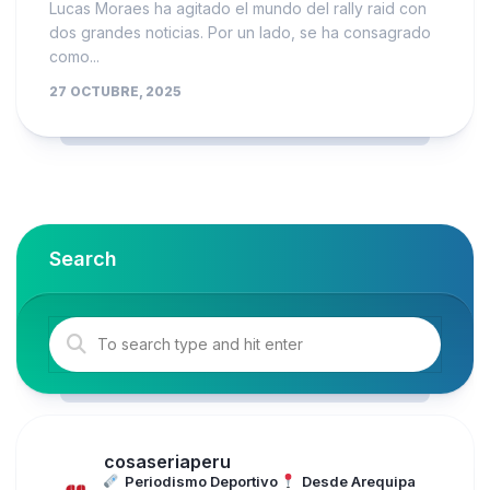
Lucas Moraes ha agitado el mundo del rally raid con
dos grandes noticias. Por un lado, se ha consagrado
como...
27 OCTUBRE, 2025
Search
cosaseriaperu
Periodismo Deportivo
Desde Arequipa