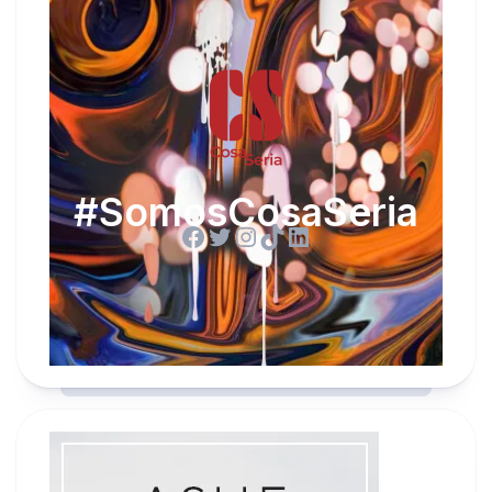
#SomosCosaSeria
Facebook
Twitter
Instagram
TikTok
LinkedIn