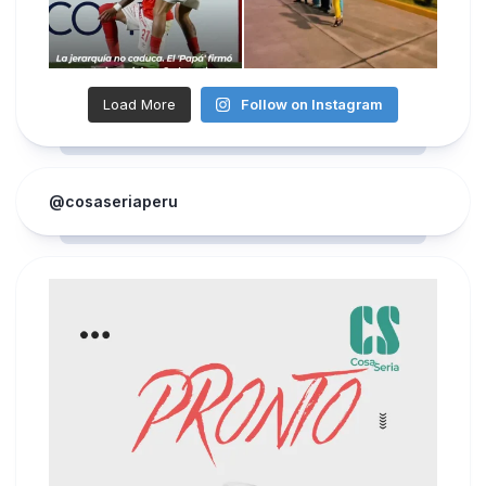
Load More
Follow on Instagram
@cosaseriaperu