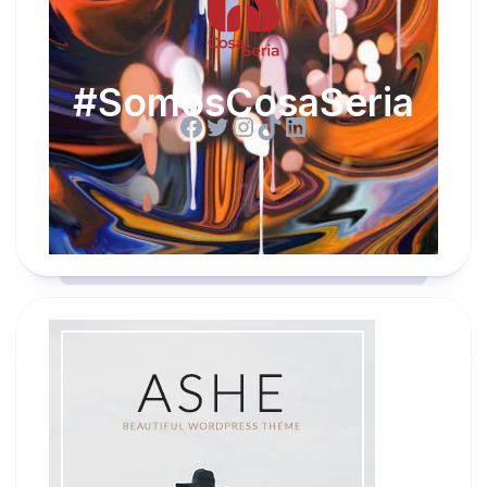
#SomosCosaSeria
Facebook
Twitter
Instagram
TikTok
LinkedIn