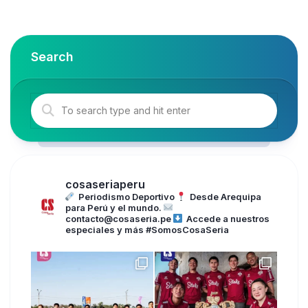
has
multiple
variants.
The
Search
options
may
be
chosen
on
the
product
page
cosaseriaperu
Periodismo Deportivo
Desde Arequipa
para Perú y el mundo.
contacto@cosaseria.pe
Accede a nuestros
especiales y más
#SomosCosaSeria