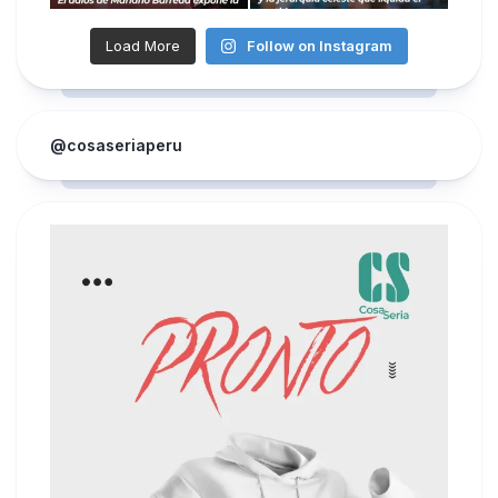
Load More
Follow on Instagram
@cosaseriaperu