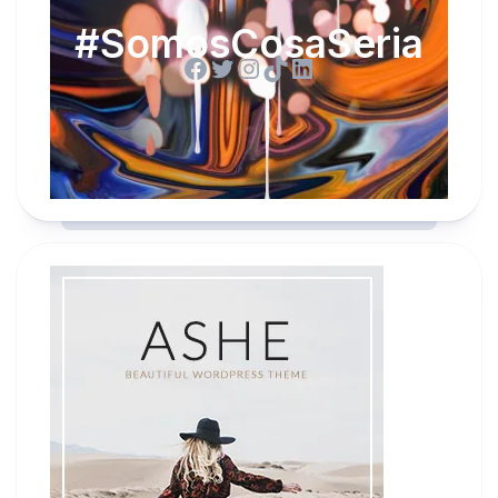
#SomosCosaSeria
Facebook
Twitter
Instagram
TikTok
LinkedIn