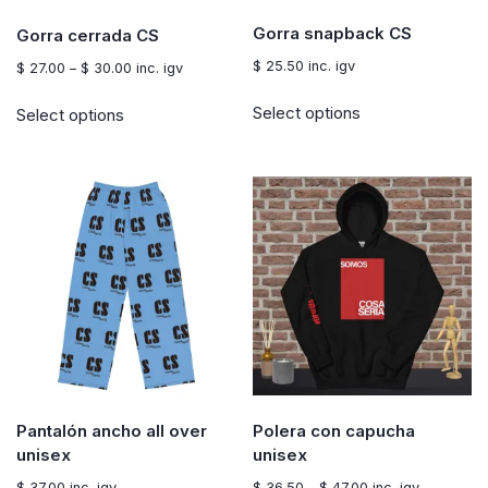
Gorra snapback CS
Gorra cerrada CS
$
25.50
inc. igv
Price
$
27.00
–
$
30.00
inc. igv
range:
This
This
Select options
Select options
$ 27.00
product
product
through
has
has
$ 30.00
multiple
multiple
variants.
variants.
The
The
options
options
may
may
be
be
chosen
chosen
on
on
the
the
product
product
page
page
Pantalón ancho all over
Polera con capucha
unisex
unisex
Price
$
37.00
inc. igv
$
36.50
–
$
47.00
inc. igv